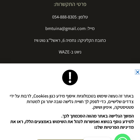
פרטי התקשרות:
טלפון: 054-888-8305
מייל: bmtuina@gmail.com
כתובת הקליניקה: נחמיה 6, ראשל”צ נווט וויז
ניווט ב-WAZE
הצהרת נגישות
באתר זה נעשה שימוש בטכנולוגיות איסוף מידע כגון Cookies, לרבות על ידי
תקנון פרטיות
צדדים שלישיים, כדי לספק לך חוויית גלישה טובה יותר וכן למטרות
סטטיסטיקה, איפיון ושיווק.
המשך הגלישה באתר מהווה הסכמתך לכך.
למידע נוסף בנושא ואפשרות לנהל את השימוש באמצעים הללו, ראו את
מדיניות הפרטיות שלנו
We build & design websites. what's your superpower?
Lifko