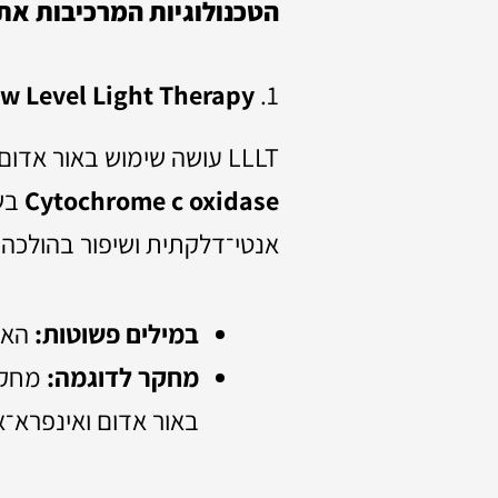
הטכנולוגיות המרכיבות את
1.
Low Level Light Therapy (LLLT / Photobiomodulation – טיפול באור עדין)
LLLT עושה שימוש באור אדום ואינפרא־אדום קרוב (660–850 ננומטר). האור חודר לרקמות ומפעיל את האנזים
Cytochrome c oxidase
אנטי־דלקתית ושיפור בהולכה 
במילים פשוטות:
האור
מחקר לדוגמה:
מחקר 
באור אדום ואינפרא־א