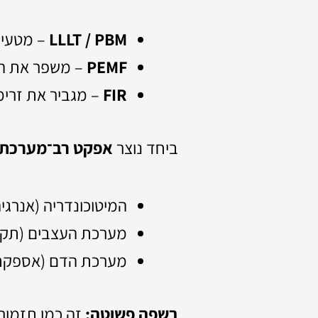
LLLT / PBM
– מטעין 
PEMF
– משפר את הת
FIR
– מגביר את זרימ
ביחד נוצר
אפקט רב־מערכתי
המיטוכונדריה (אנרגיה
מערכת העצבים (תקש
מערכת הדם (אספקת 
בשפה פשוטה:
זה כמו תזמור