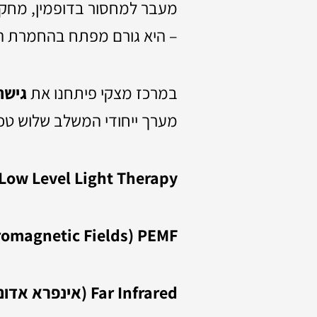
מעבר למחסור בדופמין, מחקר
– היא גורם מפתח בהחמרת הת
במרכז מצקי פיתחנו את
גישת
מערך ייחודי המשלב שלוש טכ
Low Level Light Therapy (LLLT – טיפול באור עדין)
PEMF (Pulsed Electromagnetic Fields – שדות אלקטרומגנטיים עדינים)
Far Infrared (אינפרא אדום רחוק)