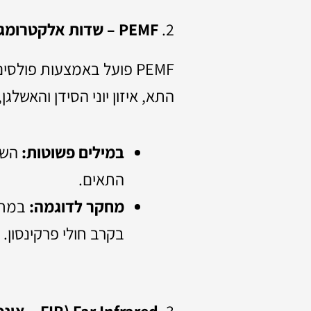
2.
PEMF – שדות אלקטרומגנטיים עדינים
PEMF פועל באמצעות פול
התא, איזון יוני הסידן והאשלגן
במילים פשוטות:
השד
התאים.
מחקר לדוגמה:
בקרב חולי פרקינסון.
3.
Far Infrared (FIR – אינפרא אדום רחוק)