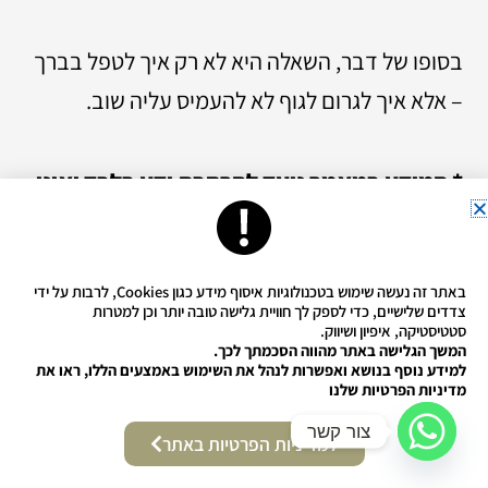
בסופו של דבר, השאלה היא לא רק איך לטפל בברך
– אלא איך לגרום לגוף לא להעמיס עליה שוב.
* המידע במאמר נועד להרחבת ידע בלבד ואינו
מהווה אבחנה רפואית, ייעוץ רפואי או תחליף
לבדיקה אצל רופא. במצבי כאב חריג, חבלה
באתר זה נעשה שימוש בטכנולוגיות איסוף מידע כגון Cookies, לרבות על ידי
משמעותית, נפיחות חריגה, נעילה של הברך,
צדדים שלישיים, כדי לספק לך חוויית גלישה טובה יותר וכן למטרות
סטטיסטיקה, איפיון ושיווק.
חוסר יציבות משמעותי, קושי לשאת משקל, חום
המשך הגלישה באתר מהווה הסכמתך לכך.
למידע נוסף בנושא ואפשרות לנהל את השימוש באמצעים הללו, ראו את
מקומי, אודם, כאב שמחמיר או הגבלה
מדיניות הפרטיות שלנו
משמעותית בתנועה – יש לפנות לבדיקה רפואית
צור קשר
למדיניות הפרטיות באתר
מוסמכת.