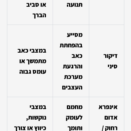
תנועה
או סביב
הברך
מסייע
בהפחתת
במצבי כאב
דיקור
כאב
מתמשך או
סיני
והרגעת
עומס גבוה
מערכת
העצבים
אינפרא
מחמם
במצבי
אדום
לעומק
נוקשות,
רחוק /
ותומך
כיווץ או צורך